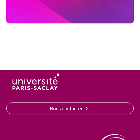
Nous contacter