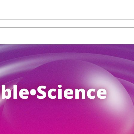
À votre disposition
Formations
uble•Science
Boîte à outils
Kits pédagogiques