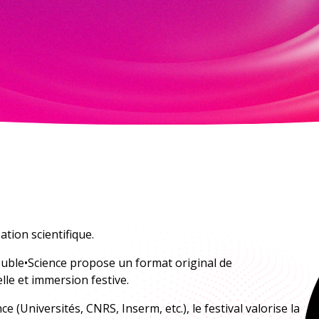
À explorer
 RESSOURCES
TOUTES LES A
sation scientifique.
 Double•Science propose un format original de
lle et immersion festive.
 (Universités, CNRS, Inserm, etc.), le festival valorise la