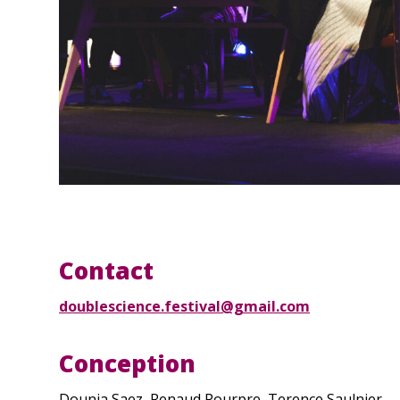
Contact
doublescience.festival@gmail.com
Conception
Dounia Saez, Renaud Pourpre, Terence Saulnier