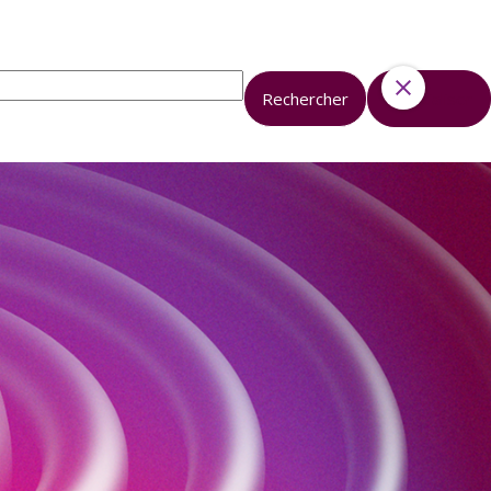
Ressources
Activités
Rechercher
Réinitialiser
En ce moment
Tous les événements
Nos Actualités