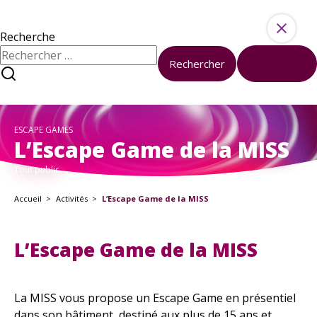
Aller au contenu
Ressources
Activités
Recherche
Rechercher :
Rechercher
Réinitialiser
À propos
Sciences et société à l’université
Nous contacter
ESCAPE GAMES
À votre disposition
L’Escape Game de la MISS
Formations
Tout public.
Boîte à outils
Accueil
Activités
L’Escape Game de la MISS
Kits pédagogiques
En ce moment
L’Escape Game de la MISS
Tous les événements
Nos Actualités
La MISS vous propose un Escape Game en présentiel
dans son bâtiment, destiné aux plus de 15 ans et