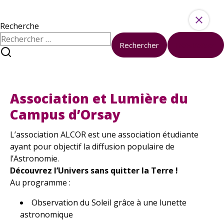
Aller au contenu
Ressources
Activités
Recherche
Rechercher :
Rechercher
Réinitialiser
À propos
Accueil
Association et Lumière du Campus d’Orsay
Sciences et société à l’université
Nous contacter
Association et Lumière du
À votre disposition
Campus d’Orsay
Formations
Boîte à outils
L’association ALCOR est une association étudiante
Kits pédagogiques
ayant pour objectif la diffusion populaire de
En ce moment
l’Astronomie.
Découvrez l’Univers sans quitter la Terre !
Tous les événements
Au programme :
Nos Actualités
Observation du Soleil grâce à une lunette
astronomique