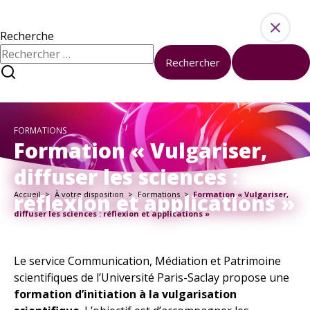
Aller au contenu
Ressources
Activités
Recherche
Rechercher :
Rechercher
Réinitialiser
À propos
Sciences et société à l’université
Nous contacter
FORMATIONS
À votre disposition
Formation « Vulgariser,
Formations
diffuser les sciences :
Boîte à outils
réflexion et applications »
Accueil
À votre disposition
Formations
Formation « Vulgariser,
Kits pédagogiques
En ce moment
diffuser les sciences : réflexion et applications »
Tous les événements
Nos Actualités
Le service Communication, Médiation et Patrimoine
scientifiques de l’Université Paris-Saclay propose une
formation d’initiation à la vulgarisation