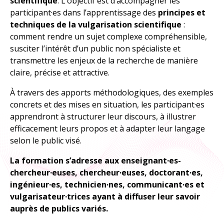
scientifique
. L’objectif est d’accompagner les
À explorer
participant·es dans l’apprentissage des
principes et
techniques de la vulgarisation scientifique
:
TOUTES LES RESSOURCES
comment rendre un sujet complexe compréhensible,
susciter l’intérêt d’un public non spécialiste et
transmettre les enjeux de la recherche de manière
TOUTES LES ACTIVITÉS
claire, précise et attractive.
À travers des apports méthodologiques, des exemples
concrets et des mises en situation, les participant·es
apprendront à structurer leur discours, à illustrer
efficacement leurs propos et à adapter leur langage
selon le public visé.
La formation s’adresse aux enseignant·es-
chercheur·euses, chercheur·euses, doctorant·es,
ingénieur·es, technicien·nes, communicant·es et
vulgarisateur·trices ayant à diffuser leur savoir
auprès de publics variés.