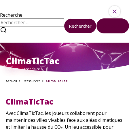
Aller au contenu
Ressources
Activités
Recherche
Rechercher :
Rechercher
Réinitialiser
À propos
Sciences et société à l’université
Nous contacter
JEUX
À votre disposition
ClimaTicTac
Formations
Scolaire - Secondaire.
Boîte à outils
Accueil
Ressources
ClimaTicTac
Kits pédagogiques
En ce moment
ClimaTicTac
Tous les événements
Nos Actualités
Avec ClimaTicTac, les joueurs collaborent pour
maintenir des villes vivables face aux aléas climatiques
et limiter la hausse du CO₂. Un jeu accessible pour