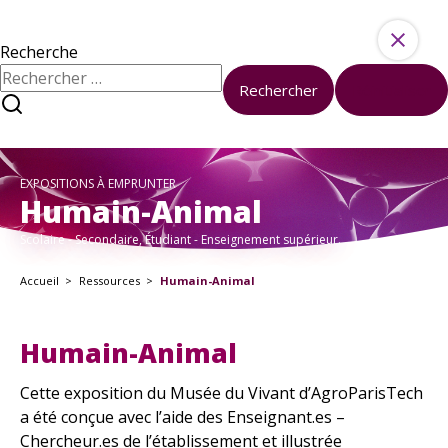
Aller au contenu
Ressources
Activités
Recherche
Rechercher :
Rechercher
Réinitialiser
À propos
Sciences et société à l’université
Nous contacter
EXPOSITIONS À EMPRUNTER
À votre disposition
Humain-Animal
Formations
Scolaire - Secondaire, Étudiant - Enseignement supérieur.
Boîte à outils
Accueil
Ressources
Humain-Animal
Kits pédagogiques
En ce moment
Humain-Animal
Tous les événements
Nos Actualités
Cette exposition du Musée du Vivant d’AgroParisTech
a été conçue avec l’aide des Enseignant.es –
Chercheur.es de l’établissement et illustrée