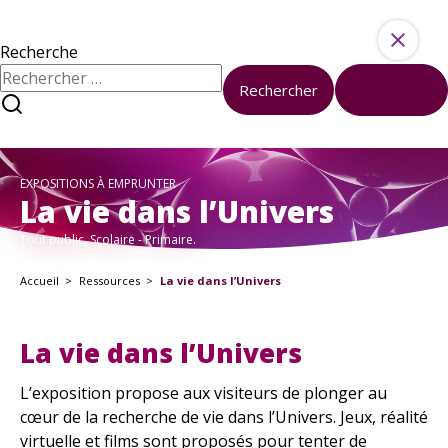
Aller au contenu
Ressources
Activités
Recherche
Rechercher :
Rechercher
Réinitialiser
À propos
Sciences et société à l’université
Nous contacter
EXPOSITIONS À EMPRUNTER
À votre disposition
La vie dans l’Univers
Formations
Tout public, Scolaire - Primaire.
Boîte à outils
Accueil
Ressources
La vie dans l’Univers
Kits pédagogiques
En ce moment
La vie dans l’Univers
Tous les événements
Nos Actualités
L’exposition propose aux visiteurs de plonger au
cœur de la recherche de vie dans l’Univers. Jeux, réalité
virtuelle et films sont proposés pour tenter de