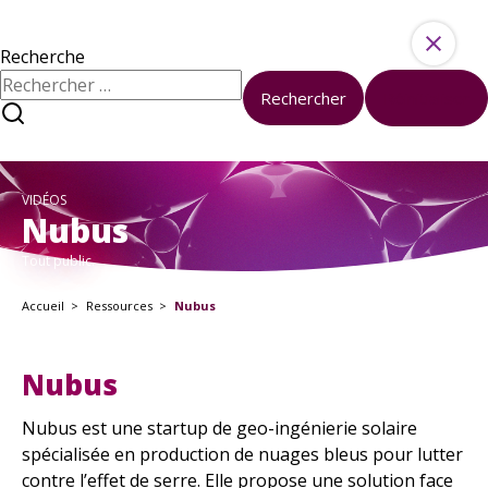
Aller au contenu
Ressources
Activités
Recherche
Rechercher :
Rechercher
Réinitialiser
À propos
Sciences et société à l’université
Nous contacter
VIDÉOS
À votre disposition
Nubus
Formations
Tout public.
Boîte à outils
Accueil
Ressources
Nubus
Kits pédagogiques
En ce moment
Nubus
Tous les événements
Nos Actualités
Nubus est une startup de geo-ingénierie solaire
spécialisée en production de nuages bleus pour lutter
contre l’effet de serre. Elle propose une solution face