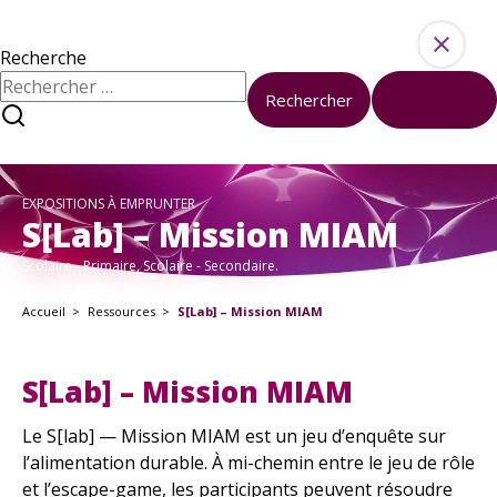
Aller au contenu
Ressources
Activités
Recherche
Rechercher :
Rechercher
Réinitialiser
À propos
Sciences et société à l’université
Nous contacter
EXPOSITIONS À EMPRUNTER
À votre disposition
S[Lab] – Mission MIAM
Formations
Scolaire - Primaire, Scolaire - Secondaire.
Boîte à outils
Accueil
Ressources
S[Lab] – Mission MIAM
Kits pédagogiques
En ce moment
S[Lab] – Mission MIAM
Tous les événements
Nos Actualités
Le S[lab] — Mission MIAM est un jeu d’enquête sur
l’alimentation durable. À mi-chemin entre le jeu de rôle
et l’escape-game, les participants peuvent résoudre