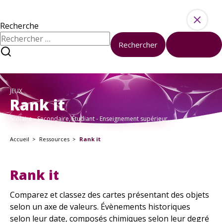
Aller au contenu
Ressources
Activités
Recherche
Rechercher :
Rechercher
Réinitialiser
À propos
Sciences et société à l’université
Nous contacter
JEUX
À votre disposition
Rank it
Formations
Scolaire - Secondaire, Étudiant - Enseignement supérieur.
Boîte à outils
Accueil
Ressources
Rank it
Kits pédagogiques
En ce moment
Rank it
Tous les événements
Nos Actualités
Comparez et classez des cartes présentant des objets
selon un axe de valeurs. Évènements historiques
selon leur date, composés chimiques selon leur degré